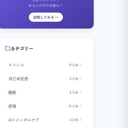
あなたの今の状態は？
診断してみる →
カテゴリー
ストレス
11
記事
自己肯定感
6
記事
睡眠
6
記事
感情
12
記事
AI×メンタルケア
6
記事