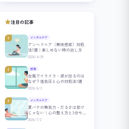
注目の記事
メンタルケア
1
アンヘドニア（無快感症）対処
法7選｜楽しめない時の治し方
2026/4/29
感情
2
台風でイライラ・涙が出るのは
なぜ？低気圧と心の対処法7選
2026/6/3
メンタルケア
3
夏バテの無気力・だるさは怠け
じゃない｜心の整え方と3分セル
フチェック
2026/7/2