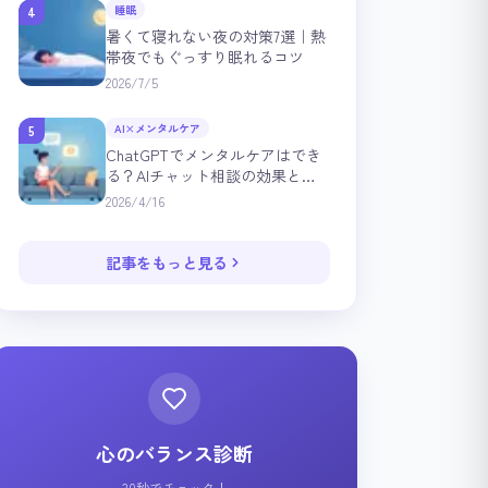
睡眠
4
暑くて寝れない夜の対策7選｜熱
帯夜でもぐっすり眠れるコツ
2026/7/5
AI×メンタルケア
5
ChatGPTでメンタルケアはでき
る？AIチャット相談の効果と注
意点を心理学で解説
2026/4/16
記事をもっと見る
心のバランス診断
30秒でチェック！