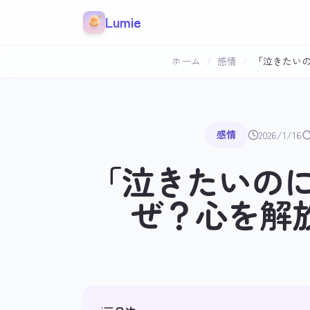
本文へスキップ
Lumie
ホーム
/
感情
/
「泣きたい
感情
2026/1/16
「泣きたいの
ぜ？心を解