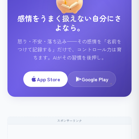
感情をうまく扱えない自分にさ
よなら。
怒り・不安・落ち込み——その感情を「名前を
つけて記録する」だけで、コントロール力は育
ちます。AIがその習慣を後押し。
App Store
Google Play
スポンサーリンク