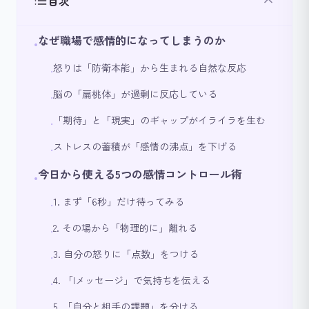
目次
なぜ職場で感情的になってしまうのか
•
怒りは「防衛本能」から生まれる自然な反応
•
脳の「扁桃体」が過剰に反応している
•
「期待」と「現実」のギャップがイライラを生む
•
ストレスの蓄積が「感情の沸点」を下げる
•
今日から使える5つの感情コントロール術
•
1. まず「6秒」だけ待ってみる
•
2. その場から「物理的に」離れる
•
3. 自分の怒りに「点数」をつける
•
4. 「Iメッセージ」で気持ちを伝える
•
5. 「自分と相手の課題」を分ける