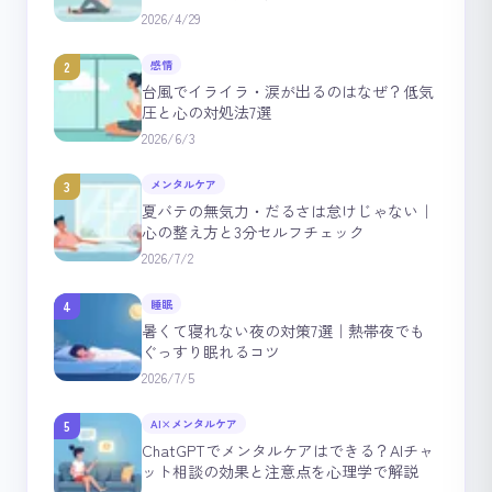
2026/4/29
感情
2
台風でイライラ・涙が出るのはなぜ？低気
圧と心の対処法7選
2026/6/3
メンタルケア
3
夏バテの無気力・だるさは怠けじゃない｜
心の整え方と3分セルフチェック
2026/7/2
睡眠
4
暑くて寝れない夜の対策7選｜熱帯夜でも
ぐっすり眠れるコツ
2026/7/5
AI×メンタルケア
5
ChatGPTでメンタルケアはできる？AIチャ
ット相談の効果と注意点を心理学で解説