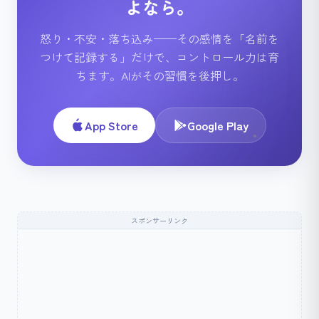
よなら。
怒り・不安・落ち込み——その感情を「名前を
つけて記録する」だけで、コントロール力は育
ちます。AIがその習慣を後押し。
App Store
Google Play
スポンサーリンク