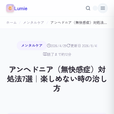
本文へスキップ
Lumie
ホーム
/
メンタルケア
/
アンヘドニア（無快感症）対処法7選｜楽しめない時の治し方
|
メンタルケア
2026/4/29
更新日 2026/8/4
読了まで約12分
アンヘドニア（無快感症）対
処法7選｜楽しめない時の治し
方