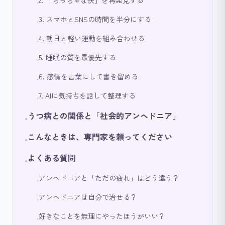
2. 「ちっちゃな快」を再発見する
•
3. スマホとSNSの時間を半分にする
•
4. 朝日と軽い運動を組み合わせる
•
5. 睡眠の質を最優先する
•
6. 感情を言葉にして書き留める
•
7. AIに気持ちを話して整理する
•
うつ病との関係と「社会的アンヘドニア」
•
こんなときは、専門家を頼ってください
•
よくある質問
•
アンヘドニアと「ただの疲れ」はどう違う？
•
アンヘドニアは自分で治せる？
•
好きなことを無理にやったほうがいい？
•