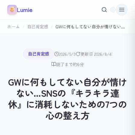
本文へスキップ
Lumie
ホーム
/
自己肯定感
/
GWに何もしてない自分が情けない…SNSの『キラキラ連休』に消耗しないための7つの心の整え方
|
自己肯定感
2026/5/3
更新日 2026/8/4
読了まで約6分
GWに何もしてない自分が情け
ない…SNSの『キラキラ連
休』に消耗しないための7つの
心の整え方