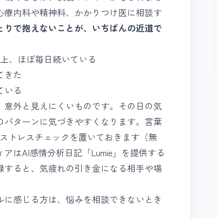
心療内科や精神科、かかりつけ医に相談す
とりで抱えないことが、いちばんの近道で
以上、ほぼ毎日続いている
てきた
ている
、意外と見えにくいものです。その日の気
のパターンに気づきやすくなります。言葉
ストレスチェック
を置いておきます（無
はAI感情分析日記「Lumie」を提供する
録すると、気疲れの引き金になる相手や場
ルに感じる方は、
悩みを相談できないとき