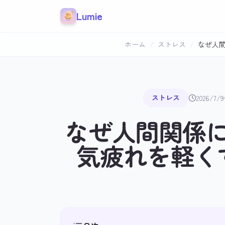
本文へスキップ
Lumie
ホーム
/
ストレス
/
なぜ人
ストレス
2026/7/9
なぜ人間関係
気疲れを軽く