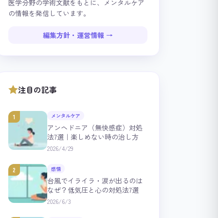
医学分野の学術文献をもとに、メンタルケア
の情報を発信しています。
編集方針・運営情報 →
注目の記事
メンタルケア
1
アンヘドニア（無快感症）対処
法7選｜楽しめない時の治し方
2026/4/29
感情
2
台風でイライラ・涙が出るのは
なぜ？低気圧と心の対処法7選
2026/6/3