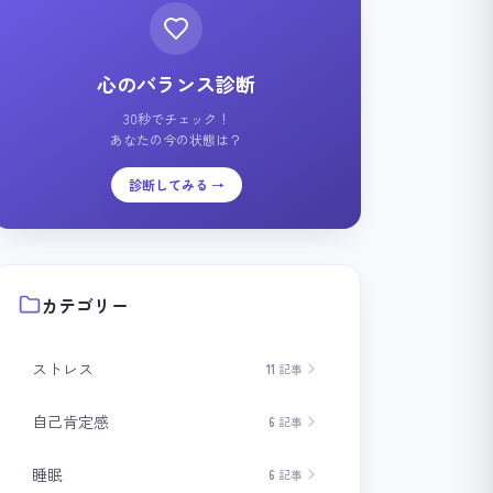
心のバランス診断
30秒でチェック！
あなたの今の状態は？
診断してみる →
カテゴリー
ストレス
11
記事
自己肯定感
6
記事
睡眠
6
記事