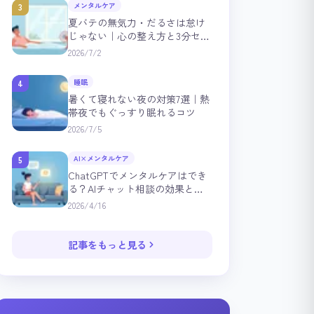
メンタルケア
3
夏バテの無気力・だるさは怠け
じゃない｜心の整え方と3分セル
フチェック
2026/7/2
睡眠
4
暑くて寝れない夜の対策7選｜熱
帯夜でもぐっすり眠れるコツ
2026/7/5
AI×メンタルケア
5
ChatGPTでメンタルケアはでき
る？AIチャット相談の効果と注
意点を心理学で解説
2026/4/16
記事をもっと見る